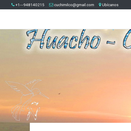
+1---948140215
cuchimilco@gmail.com
Ubícanos