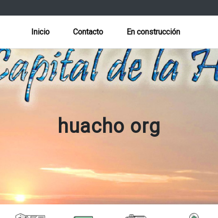
Inicio
Contacto
En construcción
huacho org