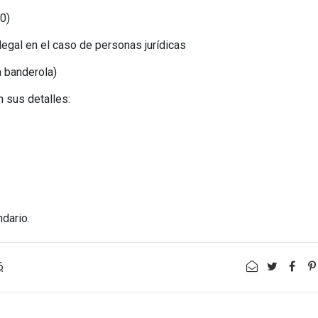
0)
egal en el caso de personas jurídicas
a banderola)
n sus detalles:
ndario.
6